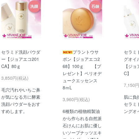
セラミド洗顔パウダ
プラントウサ
セラミ
ー【ジョアエコ201
ボン【ジョアエコ2
グオイル
CA】80ｇ
68】100ｇ 【プ
【ジョア
レゼント】ペリオデ
C】
3,850円(税込)
ュークエッセンス
7,150
8ｍL
毛穴汚れやいちご鼻
が気になる方に酵素
肌に負
3,960円(税込)
洗顔パウダーをおす
セラミ
すめします。
6種類の植物精製油
ングオ
から作られる自然派
石けんにお肌に優し
いソープナッツエキ