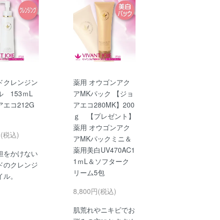
ドクレンジン
薬用 オウゴンアク
 153ｍL
アMKパック 【ジョ
エコ212G
アエコ280MK】200
ｇ 【プレゼント】
薬用 オウゴンアク
円(税込)
アMKパックミニ＆
薬用美白UV470AC1
担をかけない
1ｍL＆ソフターク
ドのクレンジ
リーム5包
イル。
8,800円(税込)
肌荒れやニキビでお